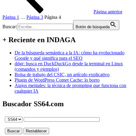
Página anterior
Página
1
…
Página
3
Página
4
Buscar:
Botón de búsqueda
+ Reciente en INDAGA
De la búsqueda semántica a la IA: cómo ha evolucionado
Google y qué significa para el SEO
ddgr: busca en DuckDuckGo desde la terminal en Linux
(comandos y ejemplos)
Bolsa de trabajo del CSIC, un artículo explicativo
Plugin de WordPress Comet Cache: lo borro
Atajos mentales: la técnica de prompting que funciona con
cualquier IA
Buscador SS64.com